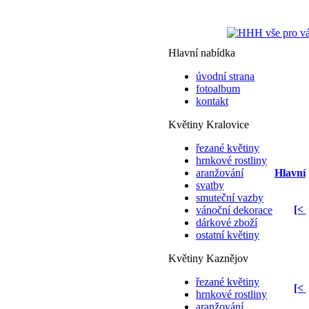
Hlavní nabídka
úvodní strana
fotoalbum
kontakt
Květiny Kralovice
řezané květiny
hrnkové rostliny
aranžování
Hlavní
svatby
smuteční vazby
[<
vánoční dekorace
dárkové zboží
ostatní květiny
Květiny Kaznějov
řezané květiny
[<
hrnkové rostliny
aranžování