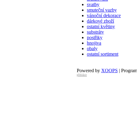
svatby
smuteční vazby
vánoční dekorace
dárkové zboží
ostatní květiny
substráty
postřiky
hnojiva
obaly
ostatní sortiment
Powered by
XOOPS
| Progra
přihlásit