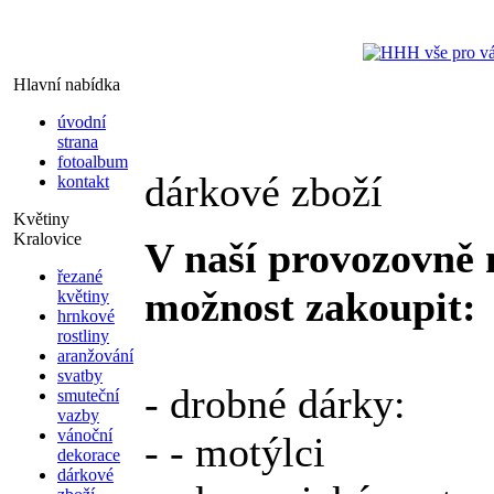
Hlavní nabídka
úvodní
strana
fotoalbum
dárkové zboží
kontakt
Květiny
Kralovice
V naší provozovně 
řezané
možnost zakoupit:
květiny
hrnkové
rostliny
aranžování
svatby
- drobné dárky:
smuteční
vazby
vánoční
- - motýlci
dekorace
dárkové