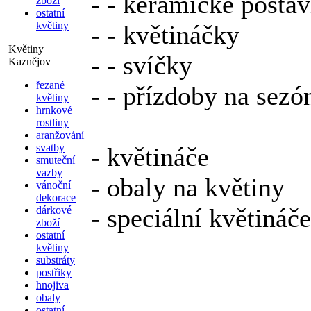
- - keramické posta
zboží
ostatní
květiny
- - květináčky
Květiny
- - svíčky
Kaznějov
řezané
- - přízdoby na sezón
květiny
hrnkové
rostliny
aranžování
svatby
- květináče
smuteční
vazby
- obaly na květiny
vánoční
dekorace
- speciální květináč
dárkové
zboží
ostatní
květiny
substráty
postřiky
hnojiva
obaly
ostatní