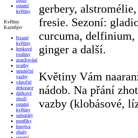
zboží
gerbery, alstromélie,
ostatní
květiny
fresie. Sezoní: gladi
Květiny
Kaznějov
curcuma, delfinium, t
řezané
květiny
ginger a další.
hrnkové
rostliny
aranžování
svatby
smuteční
Květiny Vám naaran
vazby
vánoční
nádob. Na přání zho
dekorace
dárkové
zboží
vazby (klobásové, lí
ostatní
květiny
substráty
postřiky
hnojiva
obaly
ostatní