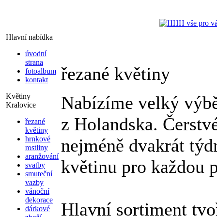
Hlavní nabídka
úvodní
strana
řezané květiny
fotoalbum
kontakt
Květiny
Nabízíme velký výbě
Kralovice
z Holandska. Čerstv
řezané
květiny
hrnkové
nejméně dvakrát týd
rostliny
aranžování
květinu pro každou př
svatby
smuteční
vazby
vánoční
dekorace
Hlavní sortiment tvoř
dárkové