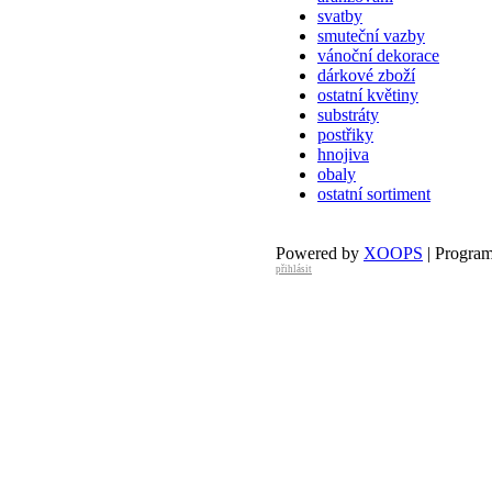
svatby
smuteční vazby
vánoční dekorace
dárkové zboží
ostatní květiny
substráty
postřiky
hnojiva
obaly
ostatní sortiment
Powered by
XOOPS
| Progra
přihlásit