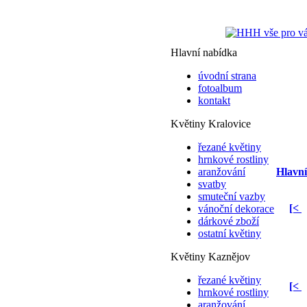
Hlavní nabídka
úvodní strana
fotoalbum
kontakt
Květiny Kralovice
řezané květiny
hrnkové rostliny
aranžování
Hlavní
svatby
smuteční vazby
[<
vánoční dekorace
dárkové zboží
ostatní květiny
Květiny Kaznějov
řezané květiny
[<
hrnkové rostliny
aranžování