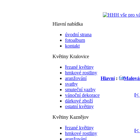
Hlavní nabídka
úvodní strana
fotoalbum
kontakt
Květiny Kralovice
řezané květiny
hrnkové rostliny
aranžování
Hlavní
:
Malován
svatby
smuteční vazby
[<
vánoční dekorace
dárkové zboží
ostatní květiny
Květiny Kaznějov
řezané květiny
[<
hrnkové rostliny
aranžování