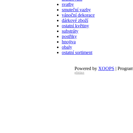
svatby
smuteční vazby
vánoční dekorace
dárkové zboží
ostatní květiny
substráty
postřiky
hnojiva
obaly
ostatní sortiment
Powered by
XOOPS
| Progra
přihlásit