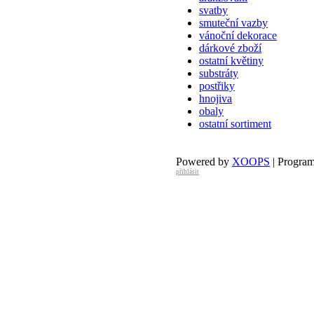
svatby
smuteční vazby
vánoční dekorace
dárkové zboží
ostatní květiny
substráty
postřiky
hnojiva
obaly
ostatní sortiment
Powered by
XOOPS
| Progra
přihlásit