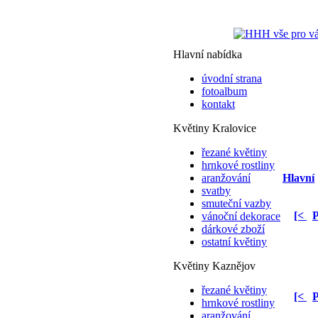
Hlavní nabídka
úvodní strana
fotoalbum
kontakt
Květiny Kralovice
řezané květiny
hrnkové rostliny
aranžování
Hlavní
svatby
smuteční vazby
[<
P
vánoční dekorace
dárkové zboží
ostatní květiny
Květiny Kaznějov
řezané květiny
[<
P
hrnkové rostliny
aranžování