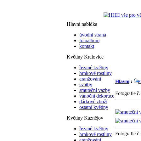
Hlavní nabídka
úvodní strana
fotoalbum
kontakt
Květiny Kralovice
řezané květiny
hrnkové rostliny
aranžování
Hlavní
:
s
svatby
smuteční vazby
Fotografie č.
vánoční dekorace
dárkové zboží
ostatní květiny
Květiny Kaznějov
řezané květiny
Fotografie č.
hrnkové rostliny
aranžování