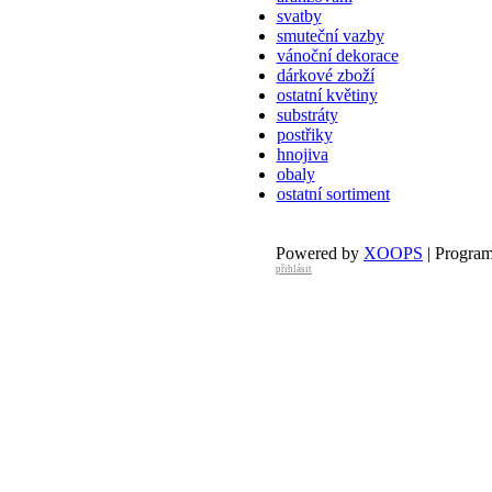
svatby
smuteční vazby
vánoční dekorace
dárkové zboží
ostatní květiny
substráty
postřiky
hnojiva
obaly
ostatní sortiment
Powered by
XOOPS
| Progra
přihlásit